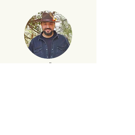
Caner Öngay
Leitfaden zum Kreis des Lebens
und zum Kreis der Medizin