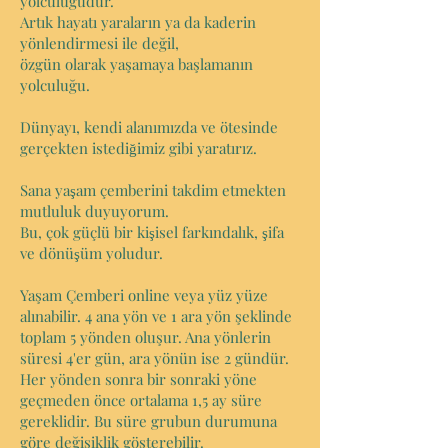
yolculuğudur.
Artık hayatı yaraların ya da kaderin
yönlendirmesi ile değil,
özgün olarak yaşam
aya başlamanın
yolculuğu.
Dünyayı, kendi alanımızda ve ötesinde
gerçekten istediğimiz gibi yaratırız.
Sana yaşam çemberini takdim etmekten
mutluluk duyuyorum.
Bu, çok güçlü bir kişisel farkındalık, şifa
ve dönüşüm yoludur.
Yaşam Çemberi online veya yüz yüze
alınabilir. 4 ana yön ve 1 ara yön şeklinde
toplam 5 yönden oluşur. Ana yönlerin
süresi 4'er gün, ara yönün ise 2 gündür.
Her yönden sonra bir sonraki yöne
geçmeden önce ortalama 1,5 ay süre
gereklidir. Bu süre grubun durumuna
göre değişiklik gösterebilir.