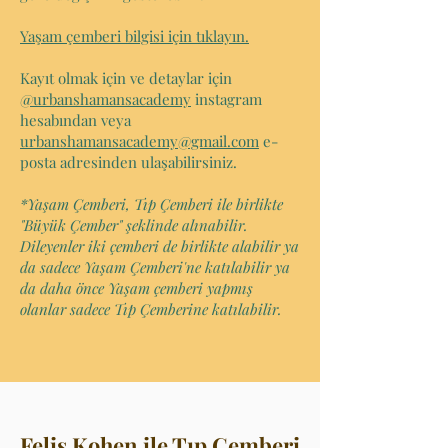
Yaşam çemberi bilgisi için tıklayın.
Kayıt olmak için ve detaylar için
@urbanshamansacademy
instagram
hesabından veya
urbanshamansacademy@gmail.com
e-
posta adresinden ulaşabilirsiniz.
*Yaşam Çemberi, Tıp Çemberi ile birlikte
"Büyük Çember" şeklinde alınabilir.
Dileyenler iki çemberi de birlikte alabilir ya
da sadece Yaşam Çemberi'ne katılabilir ya
da daha önce Yaşam çemberi yapmış
olanlar sadece Tıp Çemberine katılabilir.
Felis Kohen ile Tıp Çemberi