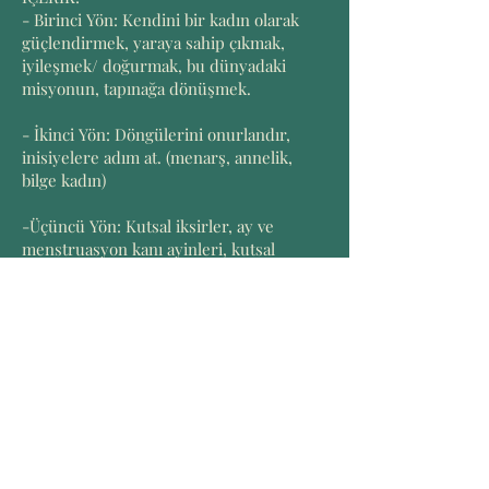
- Birinci Yön: Kendini bir kadın olarak
güçlendirmek, yaraya sahip çıkmak,
iyileşmek/ doğurmak, bu dünyadaki
misyonun, tapınağa dönüşmek.
- İkinci Yön: Döngülerini onurlandır,
inisiyelere adım at. (menarş, annelik,
bilge kadın)
-Üçüncü Yön: Kutsal iksirler, ay ve
menstruasyon kanı ayinleri, kutsal
cinsellik, erkeğe şifa şekilleri ( eş ve/veya
sevgili )
-Dördüncü Yön: Çevrendeki kadınlara,
kızlarımıza nasıl rehberlik edilir, yas
alanları nasıl tutulur, tapınağa sahip
çıkma konuları.
( Not: İçerik, grubun dinamiği ile farklı
haller alabilir buluşmalar uzayabilir)