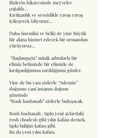
Bizlerin hikayesinde meyveler
çoğaldı...
Kırılganlık ve sessizlikle yavaş yavaş
iyileşerek izliyoruz...
Daha önemlisi ve belki de yine büyük
bir alana hizmet edecek bir ormandan
yürüyoruz...
“Başlangıçta” minik adımlarla bir
elimiz belimizde bir elimizle de
kırılganlığımıza sarıldığımız günler.
Yine de bu yazı sizlerle “Ademin”
doğumu yani insanın doğum
gününde
“Rosh hashanah” sizlerle buluşacak.
Rosh hashanah , tıpkı yeni aylardaki
rosh chodesh gibi yılın kafası demek,
tıpkı balığın kafası gibi.
Bu da yeni yılın kafası.