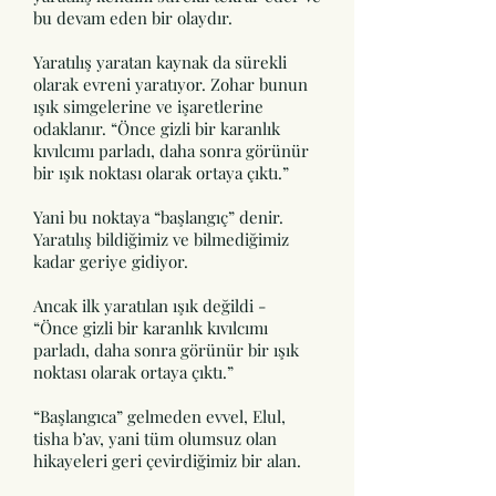
bu devam eden bir olaydır.
Yaratılış yaratan kaynak da sürekli
olarak evreni yaratıyor. Zohar bunun
ışık simgelerine ve işaretlerine
odaklanır. “Önce gizli bir karanlık
kıvılcımı parladı, daha sonra görünür
bir ışık noktası olarak ortaya çıktı.”
Yani bu noktaya “başlangıç” denir.
Yaratılış bildiğimiz ve bilmediğimiz
kadar geriye gidiyor.
Ancak ilk yaratılan ışık değildi -
“Önce gizli bir karanlık kıvılcımı
parladı, daha sonra görünür bir ışık
noktası olarak ortaya çıktı.”
“Başlangıca” gelmeden evvel, Elul,
tisha b’av, yani tüm olumsuz olan
hikayeleri geri çevirdiğimiz bir alan.