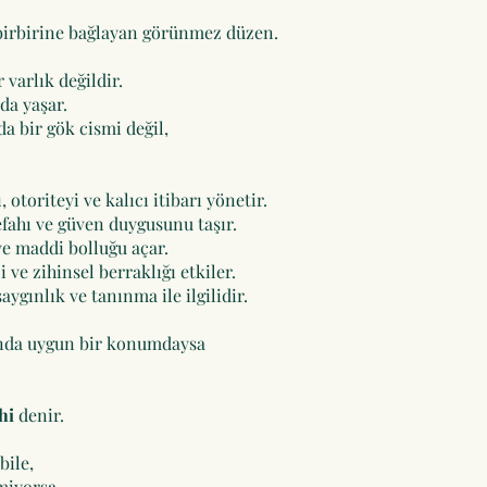
birbirine bağlayan görünmez düzen.
 varlık değildir.
da yaşar.
 bir gök cismi değil,
 otoriteyi ve kalıcı itibarı yönetir.
fahı ve güven duygusunu taşır.
ve maddi bolluğu açar.
li ve zihinsel berraklığı etkiler.
ygınlık ve tanınma ile ilgilidir.
ında uygun bir konumdaysa
hi
denir.
bile,
miyorsa