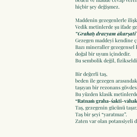
hiçbir şey değişmez.
Maddenin gezegenlerle ilişk
Vedik metinlerde şu ifade ge
“Grahaḥ dravyam ākarṣati
Gezegen maddeyi kendine ç
Bazı mineraller gezegensel 
doğal bir uyum içindedir.
Bu sembolik değil, fizikseldi
Bir değerli taş,
beden ile gezegen arasındak
taşıyan bir rezonans gövdesi
Bu yüzden klasik metinlerde
“Ratnaṁ graha-śakti-vāha
Taş, gezegenin gücünü taşır
Taş bir şeyi “yaratmaz”.
Zaten var olan potansiyeli d