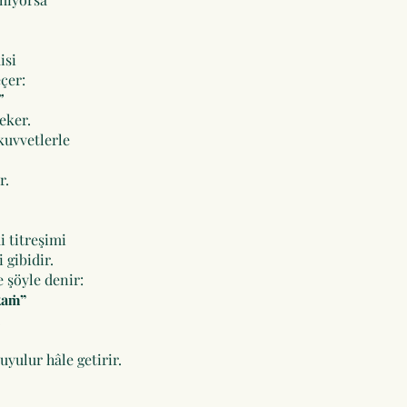
isi
çer:
”
eker.
kuvvetlerle
r.
i titreşimi
 gibidir.
 şöyle denir:
kaṁ”
.
uyulur hâle getirir.