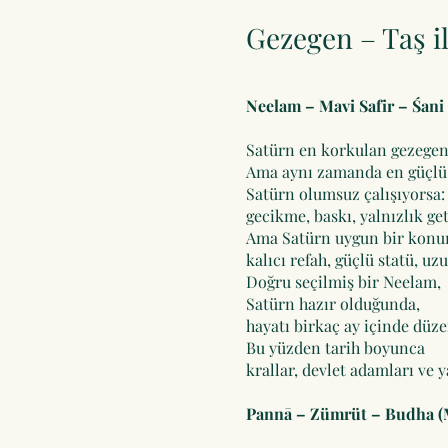
Gezegen – Taş il
Neelam – Mavi Safir – Śani
Satürn en korkulan gezegen
Ama aynı zamanda en güçlü 
Satürn olumsuz çalışıyorsa:
gecikme, baskı, yalnızlık get
Ama Satürn uygun bir konum
kalıcı refah, güçlü statü, uz
Doğru seçilmiş bir Neelam,
Satürn hazır olduğunda,
hayatı birkaç ay içinde düze
Bu yüzden tarih boyunca
krallar, devlet adamları ve ya
Pannā – Zümrüt – Budha (