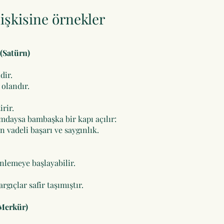
işkisine örnekler
 (Satürn)
dir.
olandır.
irir.
daysa bambaşka bir kapı açılır:
un vadeli başarı ve saygınlık.
nlemeye başlayabilir.
rgıçlar safir taşımıştır.
Merkür)