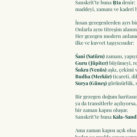
Sanskrit’te buna
Ṛta
denir:
maddeyi, zamanı ve kaderi 
İnsan gezegenlerden ayrı bir
Onlarla aynı titreşim alanın
Her gezegen modern anlamda
ilke ve kuvvet taşıyıcısıdır:
Śani (Satürn)
zamanı, yapıyı,
Guru (Jüpiter)
büyümeyi, re
Śukra (Venüs)
aşkı, çekimi 
Budha (Merkür)
ticareti, di
Sūrya (Güneş)
görünürlük, sa
Bir gezegen doğum haritas
ya da transitlerle açılıyorsa,
bir zaman kapısı oluşur.
Sanskrit’te buna
Kāla-Sand
Ama zaman kapısı açık olsa 
beden ve madde cevap vere