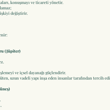
ları, konuşmayı ve ticareti yönetir.
rlamaz;
şkiyi değiştirir.
enir:
ru (Jüpiter)
ez.
işlemeyi ve içsel dayanağı güçlendirir.
üten, uzun vadeli yapı inşa eden insanlar tarafından tercih edil
Güneş)
.
,