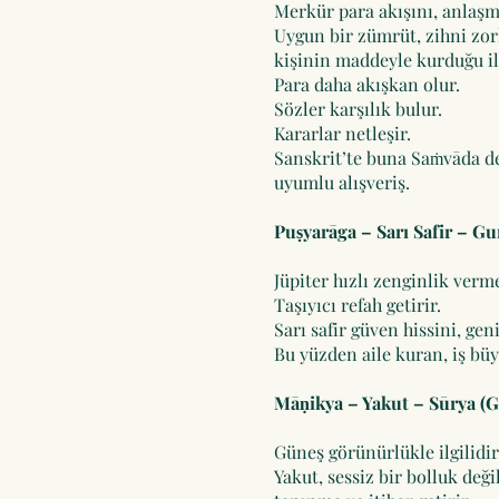
Merkür para akışını, anlaşma
Uygun bir zümrüt, zihni zo
kişinin maddeyle kurduğu ili
Para daha akışkan olur.
Sözler karşılık bulur.
Kararlar netleşir.
Sanskrit’te buna Saṁvāda d
uyumlu alışveriş.
Puṣyarāga – Sarı Safir – Gu
Jüpiter hızlı zenginlik verm
Taşıyıcı refah getirir.
Sarı safir güven hissini, gen
Bu yüzden aile kuran, iş büy
Māṇikya – Yakut – Sūrya (
Güneş görünürlükle ilgilidir
Yakut, sessiz bir bolluk değil